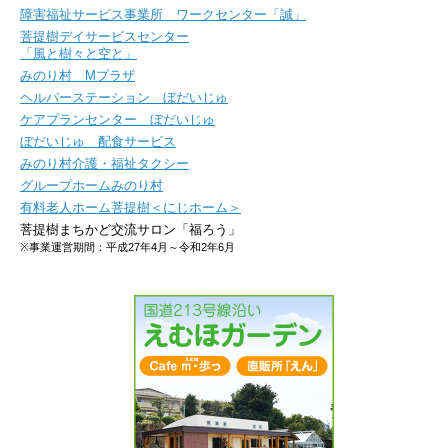
障害福祉サービス事業所 みのりスマイル
障害福祉サービス事業所 ワークセンター「誠」
菩提樹デイサービスセンター
「風と樹々と空と」
みのり村 Mプラザ
ヘルパーステーション ぼだいじゅ
ケアプランセンター ぼだいじゅ
ぼだいじゅ 配食サービス
みのり村介護・福祉タクシー
グループホームみのり村
有料老人ホーム菩提樹＜にじホーム＞
菩提樹まちかど交流サロン「福ろう」
※事業運営期間：平成27年4月～令和2年6月