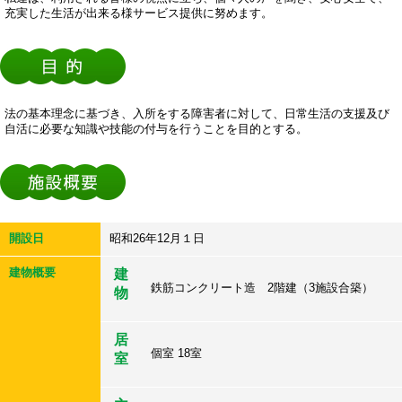
私達は、利用される皆様の視点に立ち、個々人の声を聞き、安心安全で、
充実した生活が出来る様サービス提供に努めます。
法の基本理念に基づき、入所をする障害者に対して、日常生活の支援及び
自活に必要な知識や技能の付与を行うことを目的とする。
開設日
昭和26年12月１日
建物概要
建
鉄筋コンクリート造 2階建（3施設合築）
物
居
個室 18室
室