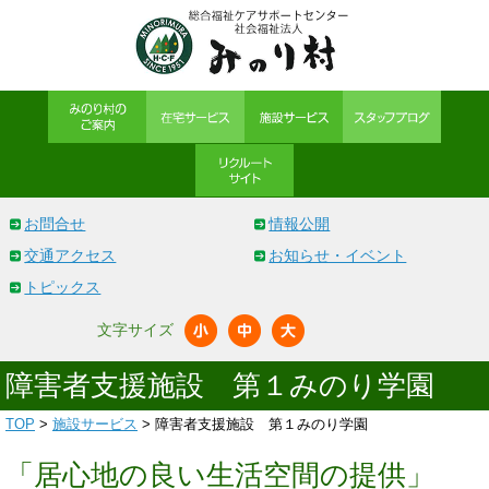
お問合せ
情報公開
交通アクセス
お知らせ・イベント
トピックス
文字サイズ
障害者支援施設 第１みのり学園
TOP
>
施設サービス
> 障害者支援施設 第１みのり学園
「居心地の良い生活空間の提供」