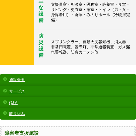
主
支援員室・相談室・医務室・静養室・食堂・
な
リビング・更衣室・浴室・トイレ（男・女・
設
身障者用）・倉庫・みのりホール（冷暖房完
備
備）
防
スプリンクラー、自動火災報知機、消火器、
災
非常用電源、誘導灯、非常通報装置、ガス漏
設
れ警報器、防炎カーテン他
備
施設概要
サービス
Q&A
取り組み