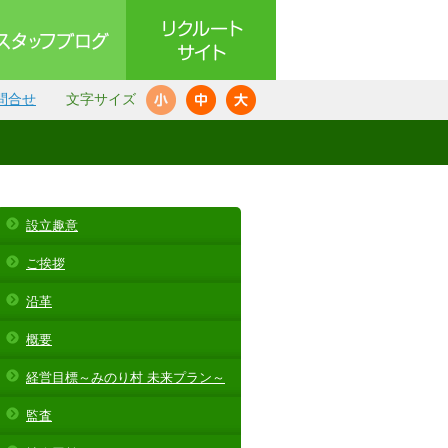
問合せ
文字サイズ
設立趣意
ご挨拶
沿革
概要
経営目標～みのり村 未来プラン～
監査