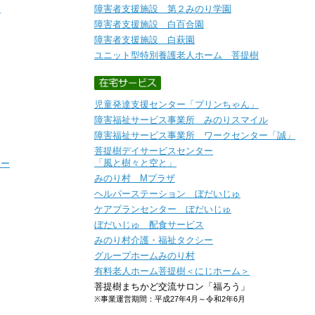
ト
障害者支援施設 第２みのり学園
障害者支援施設 白百合園
障害者支援施設 白萩園
ユニット型特別養護老人ホーム 菩提樹
児童発達支援センター「プリンちゃん」
障害福祉サービス事業所 みのりスマイル
障害福祉サービス事業所 ワークセンター「誠」
菩提樹デイサービスセンター
「風と樹々と空と」
シー
みのり村 Mプラザ
ヘルパーステーション ぼだいじゅ
ケアプランセンター ぼだいじゅ
ぼだいじゅ 配食サービス
みのり村介護・福祉タクシー
グループホームみのり村
有料老人ホーム菩提樹＜にじホーム＞
菩提樹まちかど交流サロン「福ろう」
※事業運営期間：平成27年4月～令和2年6月