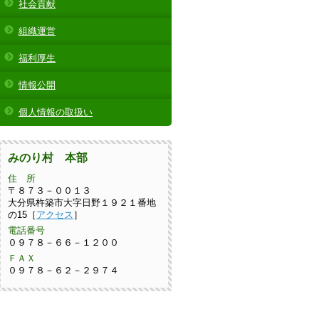
社会貢献
組織運営
福利厚生
情報公開
個人情報の取扱い
みのり村 本部
住 所
〒８７３－００１３
大分県杵築市大字日野１９２１番地
の15［
アクセス
］
電話番号
０９７８－６６－１２００
ＦＡＸ
０９７８－６２－２９７４