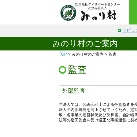
トピッ
みのり村のご案内
TOP
> みのり村のご案内 > 監査
監査
外部監査
当法人では、公認会計士による任意監査を
法人の内部統制を向上させていくため、定
般・各事業の運営状況及び決算書、会計帳
法等の巡回監査を受け適正な事業運営に努