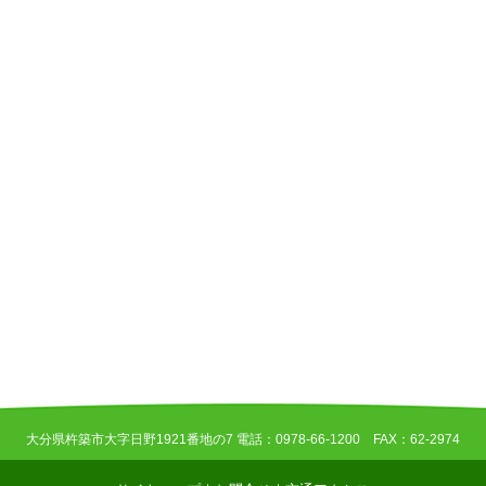
大分県杵築市大字日野1921番地の7 電話：0978-66-1200 FAX：62-2974