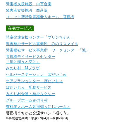
障害者支援施設 白百合園
障害者支援施設 白萩園
ユニット型特別養護老人ホーム 菩提樹
児童発達支援センター「プリンちゃん」
障害福祉サービス事業所 みのりスマイル
障害福祉サービス事業所 ワークセンター「誠」
菩提樹デイサービスセンター
「風と樹々と空と」
みのり村 Mプラザ
ヘルパーステーション ぼだいじゅ
ケアプランセンター ぼだいじゅ
ぼだいじゅ 配食サービス
みのり村介護・福祉タクシー
グループホームみのり村
有料老人ホーム菩提樹＜にじホーム＞
菩提樹まちかど交流サロン「福ろう」
※事業運営期間：平成27年4月～令和2年6月