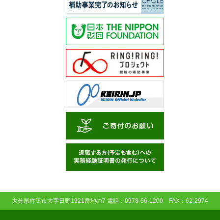
大分県杵築市大字日野1921番地の7 電話：0978-66-1200 FAX：62-2974