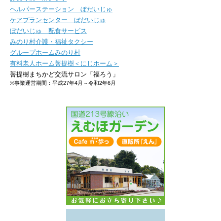
ヘルパーステーション ぼだいじゅ
ケアプランセンター ぼだいじゅ
ぼだいじゅ 配食サービス
みのり村介護・福祉タクシー
グループホームみのり村
有料老人ホーム菩提樹＜にじホーム＞
菩提樹まちかど交流サロン「福ろう」
※事業運営期間：平成27年4月～令和2年6月