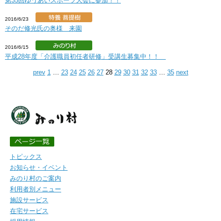
第35回ゆうあいスポーツ大会に参加！！
2016/6/23
そのだ修光氏の奥様 来園
2016/6/15
平成28年度「介護職員初任者研修」受講生募集中！！
prev
1
…
23
24
25
26
27
28
29
30
31
32
33
…
35
next
トピックス
お知らせ・イベント
みのり村のご案内
利用者別メニュー
施設サービス
在宅サービス