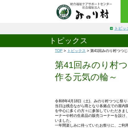
トピッ
トピックス
TOP
>
トピックス
> 第41回みのり村つつ
第41回みのり村
作る元気の輪～
令和8年4月18日（土)、みのり村つつじ祭
当日は残念ながら雨となり各拠点での屋内
を中心に多くの方々に参加していただきま
ーナーや村の生産品の販売コーナーを設け
いました。
一年間楽しみに待っていたお祭りに、ご利