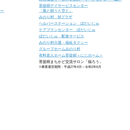
菩提樹デイサービスセンター
「風と樹々と空と」
シー
みのり村 Mプラザ
ヘルパーステーション ぼだいじゅ
ケアプランセンター ぼだいじゅ
ぼだいじゅ 配食サービス
みのり村介護・福祉タクシー
グループホームみのり村
有料老人ホーム菩提樹＜にじホーム＞
菩提樹まちかど交流サロン「福ろう」
※事業運営期間：平成27年4月～令和2年6月