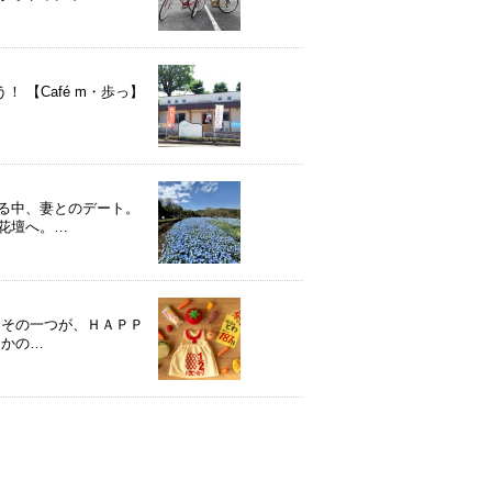
【Café m・歩っ】
る中、妻とのデート。
花壇へ。…
 その一つが、ＨＡＰＰ
なかの…