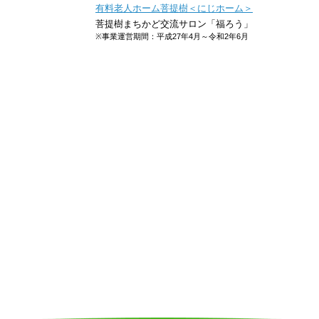
有料老人ホーム菩提樹＜にじホーム＞
菩提樹まちかど交流サロン「福ろう」
※事業運営期間：平成27年4月～令和2年6月