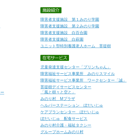
障害者支援施設 第１みのり学園
ト
障害者支援施設 第２みのり学園
障害者支援施設 白百合園
障害者支援施設 白萩園
ユニット型特別養護老人ホーム 菩提樹
児童発達支援センター「プリンちゃん」
障害福祉サービス事業所 みのりスマイル
障害福祉サービス事業所 ワークセンター「誠」
菩提樹デイサービスセンター
「風と樹々と空と」
シー
みのり村 Mプラザ
ヘルパーステーション ぼだいじゅ
ケアプランセンター ぼだいじゅ
ぼだいじゅ 配食サービス
みのり村介護・福祉タクシー
グループホームみのり村