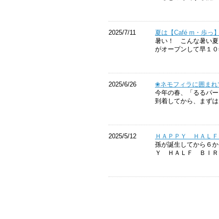
2025/7/11
夏は【Café m・歩
暑い！ こんな暑い夏
がオープンして早１
2025/6/26
❀ネモフィラに囲まれ
今年の春、「るるパー
到着してから、まずは
2025/5/12
ＨＡＰＰＹ ＨＡＬＦ
孫が誕生してから６か
Ｙ ＨＡＬＦ ＢＩＲ