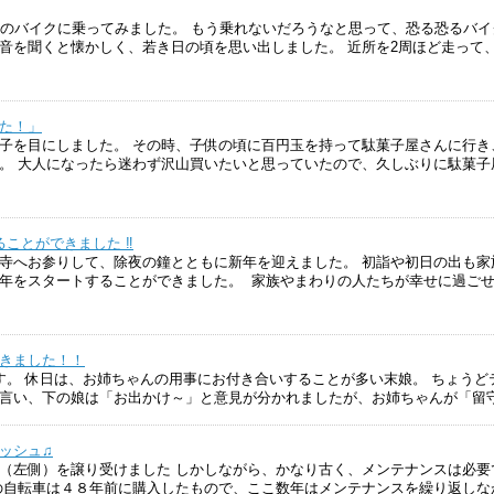
子のバイクに乗ってみました。 もう乗れないだろうなと思って、恐る恐るバ
音を聞くと懐かしく、若き日の頃を思い出しました。 近所を2周ほど走って
た！」
子を目にしました。 その時、子供の頃に百円玉を持って駄菓子屋さんに行き
。 大人になったら迷わず沢山買いたいと思っていたので、久しぶりに駄菓子
ることができました ‼
寺へお参りして、除夜の鐘とともに新年を迎えました。 初詣や初日の出も家
年をスタートすることができました。 家族やまわりの人たちが幸せに過ご
きました！！
す。 休日は、お姉ちゃんの用事にお付き合いすることが多い末娘。 ちょうど
言い、下の娘は「お出かけ～」と意見が分かれましたが、お姉ちゃんが「留
ッシュ♫
（左側）を譲り受けました しかしながら、かなり古く、メンテナンスは必要
の自転車は４８年前に購入したもので、ここ数年はメンテナンスを繰り返しな