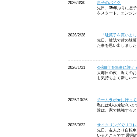
2026/3/30
息子のバイク
先日、35年ぶりに息
をスタート、エンジン
2026/2/28
「駄菓子を買いまし
先日、雑誌で昔の駄菓
た事を思い出しました
2026/1/31
令和8年を無事に迎え
大晦日の夜、近くのお
も気持ちよく新しい一
2025/10/26
チームラボ★に行って
私には4人の娘がいま
達は、家で勉強すると
2025/9/22
サイクリングでリフレ
先日、友人より自転車
いるところです 愛用