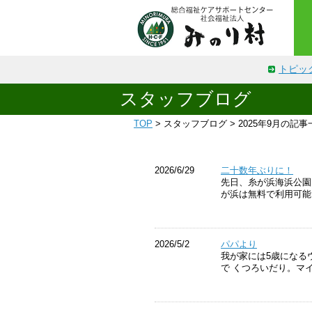
トピッ
スタッフブログ
TOP
> スタッフブログ > 2025年9月の記事
2026/6/29
二十数年ぶりに！
先日、糸が浜海浜公園
が浜は無料で利用可能
2026/5/2
パパより
我が家には5歳になる
で くつろいだり。マ