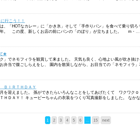
っ】に行こう！！
は、「HOTなカレー」に「かき氷」そして「手作りパン」を食べて乗り切ろう！ 
０年。 この度、新しくお店の前にパンの「のぼり」が立ちました。 m・…
て❀
ク」でネモフィラを観賞して来ました。 天気も良く、心地よい風が吹き抜け
お弁当で腹ごしらえをし、 園内を散策しながら、お目当ての「ネモフィラ」
 ＢＩＲＴＨＤＡＹ
月を迎えました。 孫ができたらいろんなことをしてあげたくて ワクワク☺
ＴＨＤＡＹ！ キューピーちゃんの衣装をつくり写真撮影をしました。 なか
1
2
3
4
5
6
…
15
next