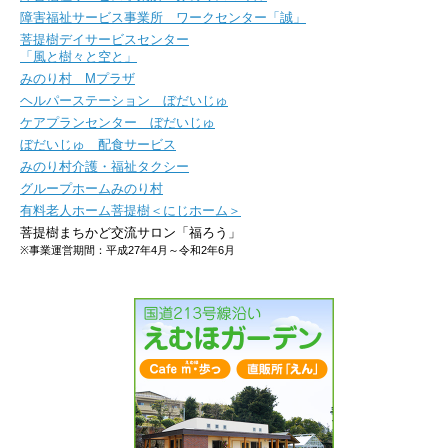
障害福祉サービス事業所 ワークセンター「誠」
菩提樹デイサービスセンター
「風と樹々と空と」
みのり村 Mプラザ
ヘルパーステーション ぼだいじゅ
ケアプランセンター ぼだいじゅ
ぼだいじゅ 配食サービス
みのり村介護・福祉タクシー
グループホームみのり村
有料老人ホーム菩提樹＜にじホーム＞
菩提樹まちかど交流サロン「福ろう」
※事業運営期間：平成27年4月～令和2年6月