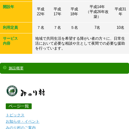
開設年
平成14年
平成
平成
平成
平成31
（平成26年改
22年
17年
18年
年
築）
利用定員
７名
７名
５名
7名
10名
サービス
地域で共同生活を希望する障がい者の方々に、日常生
内容
活において必要な相談や主として夜間での必要な援助
を行っています。
施設概要
トピックス
お知らせ・イベント
みのり村のご案内