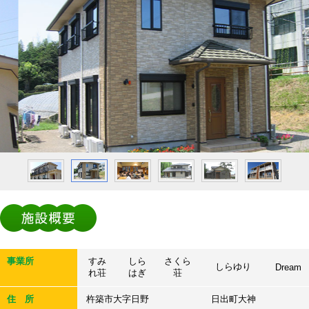
事業所
すみ
しら
さくら
しらゆり
Dream
れ荘
はぎ
荘
住 所
杵築市大字日野
日出町大神