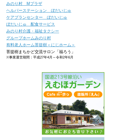
みのり村 Mプラザ
ヘルパーステーション ぼだいじゅ
ケアプランセンター ぼだいじゅ
ぼだいじゅ 配食サービス
みのり村介護・福祉タクシー
グループホームみのり村
有料老人ホーム菩提樹＜にじホーム＞
菩提樹まちかど交流サロン「福ろう」
※事業運営期間：平成27年4月～令和2年6月