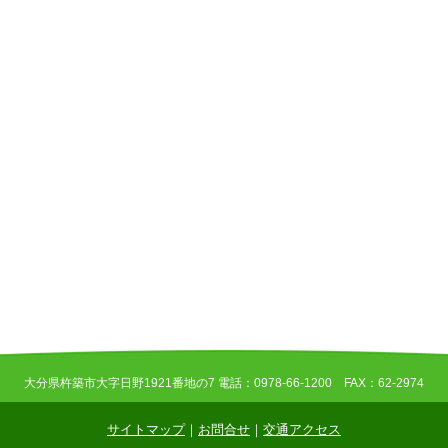
大分県杵築市大字日野1921番地の7 電話：0978-66-1200 FAX：62-2974
サイトマップ
｜
お問合せ
｜
交通アクセス