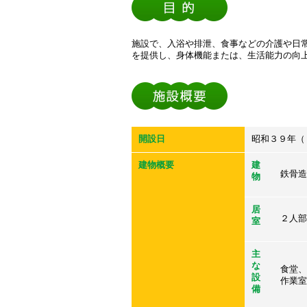
施設で、入浴や排泄、食事などの介護や日
を提供し、身体機能または、生活能力の向
開設日
昭和３９年（
建物概要
建
鉄骨造
物
居
２人部
室
主
な
食堂、
設
作業室
備