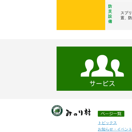
防
災
スプリ
設
置、防
備
トピックス
お知らせ・イベン