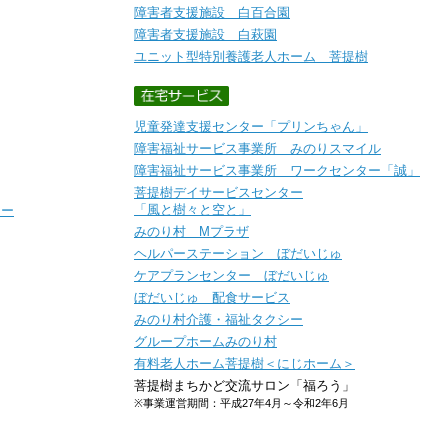
障害者支援施設 白百合園
障害者支援施設 白萩園
ユニット型特別養護老人ホーム 菩提樹
児童発達支援センター「プリンちゃん」
障害福祉サービス事業所 みのりスマイル
障害福祉サービス事業所 ワークセンター「誠」
菩提樹デイサービスセンター
「風と樹々と空と」
シー
みのり村 Mプラザ
ヘルパーステーション ぼだいじゅ
ケアプランセンター ぼだいじゅ
ぼだいじゅ 配食サービス
みのり村介護・福祉タクシー
グループホームみのり村
有料老人ホーム菩提樹＜にじホーム＞
菩提樹まちかど交流サロン「福ろう」
※事業運営期間：平成27年4月～令和2年6月