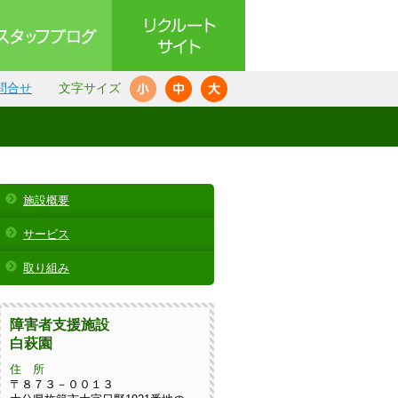
問合せ
文字サイズ
施設概要
サービス
取り組み
障害者支援施設
白萩園
住 所
〒８７３－００１３