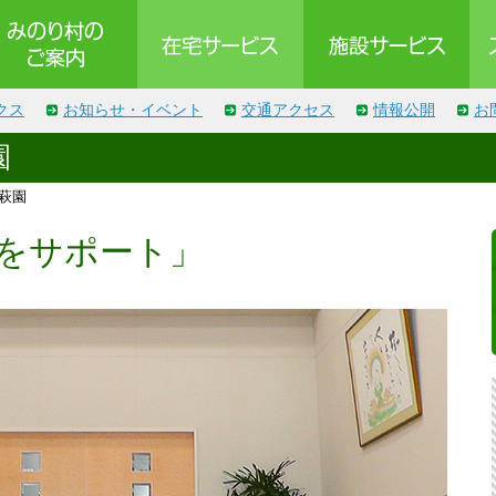
クス
お知らせ・イベント
交通アクセス
情報公開
お
園
萩園
をサポート」