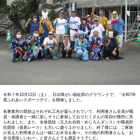
令和７年10月11日（土）、日出障がい福祉部のグラウンドで、「令和7年
度ふれあいスポーツデイ」を開催しました。
各事業所の競技はそれぞれ工夫が凝らされていて、利用者さん全員が職
員・保護者と一緒に楽しそうに参加しておりたくさんの笑顔が随所に見
られました。また、全体競技（玉入れ合戦・めじろんダンス）や職員対
抗競技（仮装レース）も大いに盛り上がりました。終了後には、ご家族
が見えた利用者さんは一緒にお弁当を食べ、その他の利用者さんも「お
弁当美味しいわー」と皆さんとても満足そうでした。