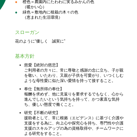
●
橙色＝農園内にたわわに実るみかんの色
（暖かい心）
●
緑色＝敷地内に植栽の木々の色
（恵まれた生活環境）
スローガン
花のように“優しく 誠実に”
基本方針
慈愛【絶対の慈悲】
ご利用者の方々に、常に尊敬と感謝の念に立ち、子が親
を敬い、いたわり、又親が子供を可愛がり、いつくしむ
ような母性愛に似た深い愛情を持って接すること。
奉仕【無所得の奉仕】
報酬を求めず、他に見返りを要求するでもなく、心から
進んでしたいという気持ちを持って、かつ素直な気持
ち、優しい態度で働くこと。
研究【不断の研究】
援助者として、常に根拠（エビデンス）に基づく介護や
支援をする為に、向上心や探究心を持ち、専門性や介護
支援のスキルアップの為の資格取得や、チームワークに
よる研究をすること。