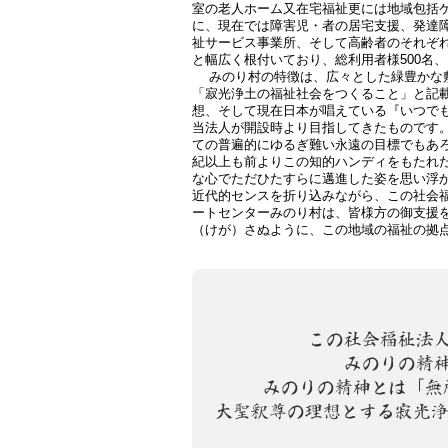
室の老人ホーム又在宅福祉更には地域包括
に、現在では障害児・者の居宅支援、発達
祉サービス事業所、そして高齢者のそれぞ
と幅広く根付いており、総利用者様500名
みのり村の特徴は、広々とした緑豊かな敷
「寂光浄土の福祉社会をつくること」と記
想、そして現在日本が唱えている『いつで
当法人が開設時より目指してきたものです
ての普遍的にゆるぎ難い永遠の目標でもあ
紀以上も前よりこの知的ハンディをもたれ
な心でただひたすらに邁進した姿を思い浮
近代的センスを折り込みながら、この社会
ートセンターみのり村は、皆様方の御支援
（けが）さぬように、この地域の福祉の拠