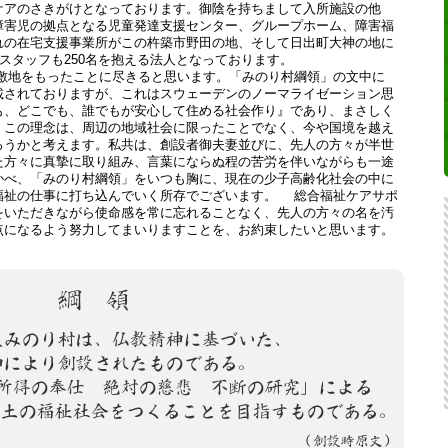
ケアのさきがけとなっております。御陰を持ちまして入所施設の他
障害児の拠点となる児童発達支援センター、グループホーム、障害福
れの在宅支援事業所がこの杵築市野田の地、そして日出町大神の地に
、スタッフも250名を抱える法人となっております。
地をもったことに尽きると思います。「みのり村綱領」の文中に
載されておりますが、これはスウェーデンのノーマライゼーション思
も、どこでも、誰でもが安心して住める社会作り』であり、まさしく
。この理念は、周辺の地域社会に限ったことでなく、今や国境を越え
ろうかと考えます。私共は、創設者御夫妻並びに、先人の方々が半世
た方々に真摯に取り組み、言葉にならぬ程の苦労を伴いながらも一途
かべ、「みのり村綱領」をいつも胸に、現在の少子高齢化社会の中に
福祉の仕事に打ち込んでいく所存でございます。 総合福祉ケアサポ
をいただきながら使命感を常に忘れることなく、先人の方々の名を汚
点になるよう努力してまいりますことを、お約束したいと思います。