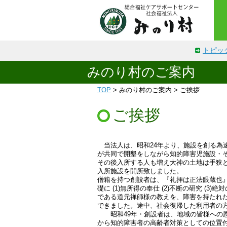
トピッ
みのり村のご案内
TOP
> みのり村のご案内 > ご挨拶
ご挨拶
当法人は、昭和24年より、施設を創る為
が共同で開墾をしながら知的障害児施設・
その後入所する人も増え大神の土地は手狭と
入所施設を開所致しました。
僧籍を持つ創設者は、『礼拝は正法眼蔵也
礎に (1)無所得の奉仕 (2)不断の研究 
である道元禅師様の教えを、障害を持たれ
できました。途中、社会復帰した利用者の
昭和49年・創設者は、地域の皆様への恩
から知的障害者の高齢者対策としての位置