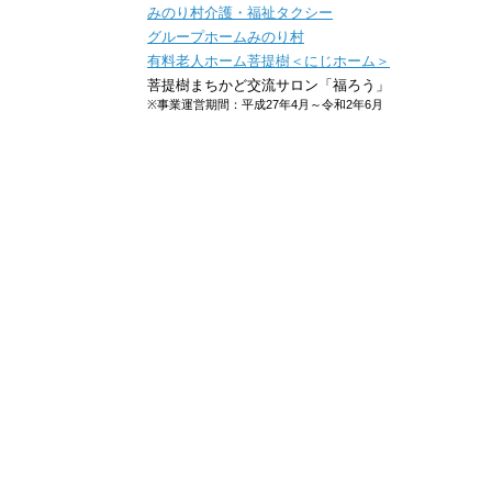
みのり村介護・福祉タクシー
グループホームみのり村
有料老人ホーム菩提樹＜にじホーム＞
菩提樹まちかど交流サロン「福ろう」
※事業運営期間：平成27年4月～令和2年6月