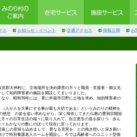
クス
お知らせ・イベント
交通アクセス
情報公開
お
速見郡大神村に、立地場所を決め障害の方々と職員・支援者・御父兄
そして知的障害者の施設を開設してまいりました。
なり、昭和39年には、更に杵築市日野に土地を求め、知的障害者の
』（人が人を大事にする事が最も大切である）というみのりの精神を
(3)絶対の慈悲 の姿を追い求めながら、深く帰依してきた仏教の曹洞宗開祖
た方々の日常生活の端々に取り入れて、自立更生の道を探りつゝ歩ん
方々もかなりの数にのぼって現在に至っております。
返しの意味も込めまして、更なる充実を、との熱き想いと深き願い
付けで特別養護老人ホームを開設し、今では高齢者へのユニット型個