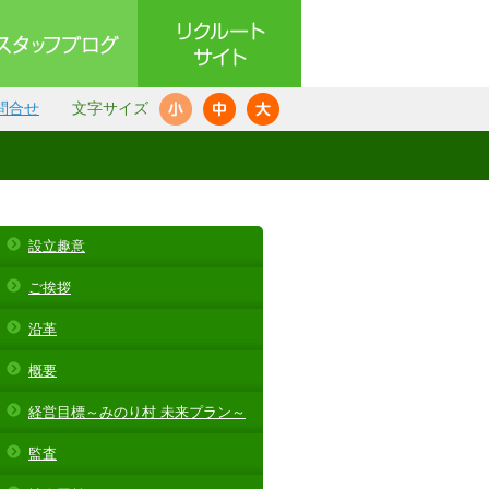
問合せ
文字サイズ
設立趣意
ご挨拶
沿革
概要
経営目標～みのり村 未来プラン～
監査