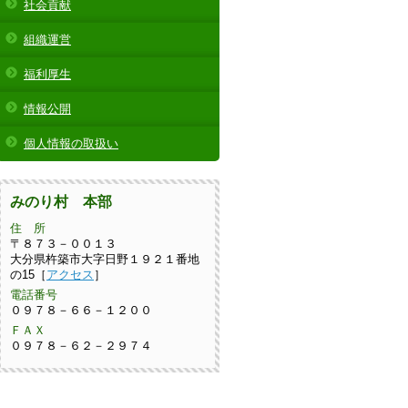
社会貢献
組織運営
福利厚生
情報公開
個人情報の取扱い
みのり村 本部
住 所
〒８７３－００１３
大分県杵築市大字日野１９２１番地
の15［
アクセス
］
電話番号
０９７８－６６－１２００
ＦＡＸ
０９７８－６２－２９７４